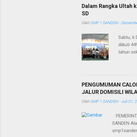
Dalam Rangka Ultah k
SD
Oleh
SMP 1 SANDEN
-
Desembe
Sabtu, 6
diikuti 4
tahun se
murid, pe
acara ad
mengujika
juga seb
PENGUMUMAN CALON 
peserta b
JALUR DOMISILI WIL
adalah Kh
Oleh
SMP 1 SANDEN
-
Juli 01, 
Sanden, d
PEMERINTA
SANDEN Alam
smp1sanden