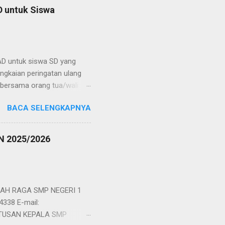
D untuk Siswa
D untuk siswa SD yang
rangkaian peringatan ulang
 bersama orang tua/wali
entas seni, dan puncak
BACA SELENGKAPNYA
ahun, Try Out tersebut
an IPA/ Saint. Try Out itu
khirnya setelah para
 2025/2026
rikut : Juara pertama
s Aqila dari SDIT Assalam
 bertiga berhak m...
AH RAGA SMP NEGERI 1
4338 E-mail:
PUTUSAN KEPALA SMP