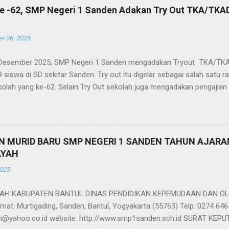
e -62, SMP Negeri 1 Sanden Adakan Try Out TKA/TKA
r 06, 2025
 Desember 2025, SMP Negeri 1 Sanden mengadakan Tryout TKA/TKA
49 siswa di SD sekitar Sanden. Try out itu digelar sebagai salah satu 
kolah yang ke-62. Selain Try Out sekolah juga mengadakan pengajian
nggalangan dana untuk korban banjir, bakti sosial di Panti Asuhan, p
alah Grebek Sampah di Pantai Gua Cemara. Sebagai rangkaian ulang t
n 3 Mata Pelajaran TKA/TKAD, yaitu Bahasa Indonesia, matematika, d
agai ajang latihan bagi para siswa SD dalam menghadapi TKA/TKAD. A
MURID BARU SMP NEGERI 1 SANDEN TAHUN AJARAN
erjuang selama 120 menit dan dikoreksi panitia. Hasilnya sebagai be
AYAH
aliluna Adzkiya Rafani dari SDIT Assalam Sanden, juara kedua Gendi
2025
an juara ketiga adalah Salsabila Mufida dari SD Piring Sanden. Mereka
H KABUPATEN BANTUL DINAS PENDIDIKAN KEPEMUDAAN DAN OL
at: Murtigading, Sanden, Bantul, Yogyakarta (55763) Telp. 0274 646
@yahoo.co.id website: http://www.smp1sanden.sch.id SURAT KE