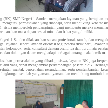
(BK) SMP Negeri 1 Sanden merupakan layanan yang bertujuan mem
, mengatasi permasalahan yang dihadapi, serta mendukung keberhasil
 BK, siswa memperoleh pendampingan yang membantu mereka memahami 
erencanakan masa depan sesuai minat dan bakat yang dimiliki.
i 1 Sanden dilaksanakan secara profesional, ramah, dan mengedep
layanan, seperti layanan orientasi bagi peserta didik baru, layanan i
an kelompok, serta konsultasi dengan orang tua dan guru mata pelajara
lusi dan dukungan dalam menghadapi berbagai tantangan akademik m
ikan permasalahan yang dihadapi siswa, layanan BK juga berpera
rilaku yang dapat menghambat perkembangan peserta didik. Berbagai
kesehatan mental, pencegahan perundungan, serta pengembangan keter
an lingkungan sekolah yang aman, nyaman, dan mendukung tumbuh ke