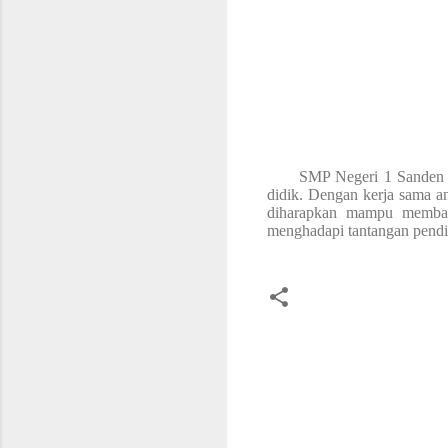
SMP Negeri 1 Sanden berk
didik. Dengan kerja sama an
diharapkan mampu membant
menghadapi tantangan pendi
K
o
m
e