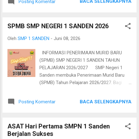
BACA SELENGKAPNYA
Posting Komentar
SPMB SMP NEGERI 1 SANDEN 2026
Oleh
SMP 1 SANDEN
-
Juni 08, 2026
INFORMASI PENERIMAAN MURID BARU
(SPMB) SMP NEGERI 1 SANDEN TAHUN
PELAJARAN 2026/2027 SMP Negeri 1
Sanden membuka Penerimaan Murid Baru
(SPMB) Tahun Pelajaran 2026/2027. Bagi
calon murid dan orang tua yang berminat
bergabung, diharapkan memperhatikan
BACA SELENGKAPNYA
Posting Komentar
jadwal, persyaratan, dan tahapan
pendaftaran yang telah ditetapkan. Tahapan
Pendaftaran 1. Pengajuan Akun Calon murid
ASAT Hari Pertama SMPN 1 Sanden
melakukan pengajuan akun secara mandiri
Berjalan Sukses
melalui laman bantulkab.spmb.id . Jadwal