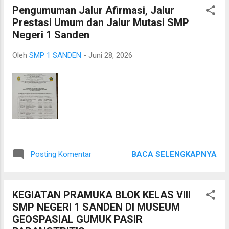
Pengumuman Jalur Afirmasi, Jalur
ditetapkan melalui Keputusan Presiden pada tahun 1984, Hari
Prestasi Umum dan Jalur Mutasi SMP
Anak Nasional menjadi simbol kepedulian bangsa terhadap
Negeri 1 Sanden
masa depan Indonesia. Anak-anak merupakan aset terbesar
bangsa yang harus dijaga, dibimbing, dan dipersiapkan
Oleh
SMP 1 SANDEN
-
Juni 28, 2026
menjadi generasi penerus yang berintegritas serta mampu
membawa Indonesia menuju masa depan yang lebih baik.
Gubernur DIY mengajak seluruh peserta didik untuk
menyadari bahwa...
BACA SELENGKAPNYA
Posting Komentar
KEGIATAN PRAMUKA BLOK KELAS VIII
SMP NEGERI 1 SANDEN DI MUSEUM
GEOSPASIAL GUMUK PASIR