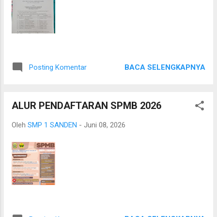
selama kegiatan berlangsung. Dengan penuh
semangat, para siswa bersepeda menuju
kawasan Gumuk Pasir Parangtritis sambil
menikmati suasana alam pesisir selatan
Kabupaten Bantul. Perjalanan ini menjadi
pengalaman berharga yang mengajarkan
BACA SELENGKAPNYA
Posting Komentar
pentingnya menjaga kesehatan fisik dan
membangun kerja sama antar sesama
anggota pramuka. Tujuan utama kunjungan
ALUR PENDAFTARAN SPMB 2026
ini adalah memberi...
Oleh
SMP 1 SANDEN
-
Juni 08, 2026