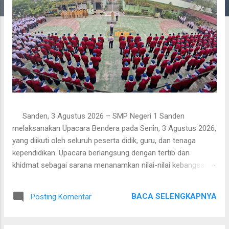
n
Sanden, 3 Agustus 2026 – SMP Negeri 1 Sanden
melaksanakan Upacara Bendera pada Senin, 3 Agustus 2026,
yang diikuti oleh seluruh peserta didik, guru, dan tenaga
kependidikan. Upacara berlangsung dengan tertib dan
khidmat sebagai sarana menanamkan nilai-nilai kebangsaan,
kedisiplinan, serta pendidikan karakter. Bertindak sebagai
Pembina Upacara, Ibu Nadia Muntayah, S.Pd. Dalam
BACA SELENGKAPNYA
Posting Komentar
amanatnya, beliau membacakan pesan Gubernur Daerah
Istimewa Yogyakarta dalam rangka memperingati Hari Anak
Nasional. Dalam amanat tersebut disampaikan bahwa sejak