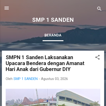
Langsung ke konten utama
SMP 1 SANDEN
BERANDA
SMPN 1 Sanden Laksanakan
P
Upacara Bendera dengan Amanat
o
Hari Anak dari Gubernur DIY
s
t
Oleh
SMP 1 SANDEN
-
Agustus 03, 2026
i
n
g
a