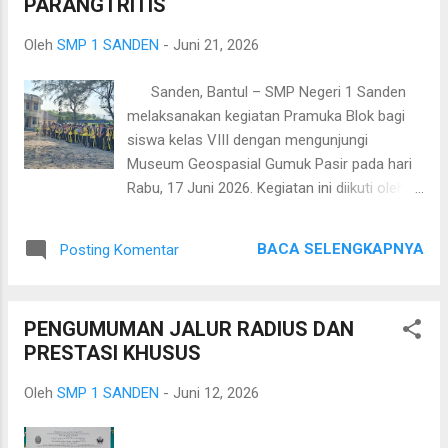
PARANGTRITIS
Oleh
SMP 1 SANDEN
-
Juni 21, 2026
Sanden, Bantul – SMP Negeri 1 Sanden
melaksanakan kegiatan Pramuka Blok bagi
siswa kelas VIII dengan mengunjungi
Museum Geospasial Gumuk Pasir pada hari
Rabu, 17 Juni 2026. Kegiatan ini diikuti oleh
157 siswa, didampingi oleh wali kelas, guru
serta pembina pramuka. Sebagai bagian dari
BACA SELENGKAPNYA
Posting Komentar
penguatan karakter dan kecakapan hidup,
para peserta menempuh perjalanan menuju
lokasi dengan mengendarai sepeda,
PENGUMUMAN JALUR RADIUS DAN
sehingga sekaligus melatih kemandirian,
PRESTASI KHUSUS
kedisiplinan, kebersamaan, serta kepedulian
terhadap lingkungan. Kegiatan diawali dengan
Oleh
SMP 1 SANDEN
-
Juni 12, 2026
pengarahan dari pembina pramuka mengenai
keselamatan berkendara dan tata tertib