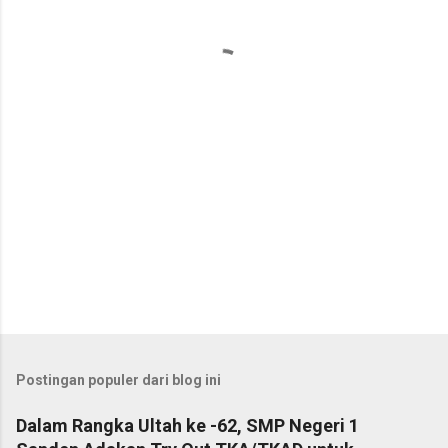
t
a
r
Postingan populer dari blog ini
Dalam Rangka Ultah ke -62, SMP Negeri 1