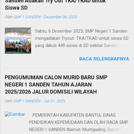
Sanden Adakan Try Out TKA/TKAD untuk
Siswa SD
Oleh
SMP 1 SANDEN
-
Desember 06, 2025
Sabtu, 6 Desember 2025, SMP Negeri 1 Sanden
mengadakan Tryout TKA/TKAD untuk siswa SD
yang diikuti 449 siswa di SD sekitar Sanden. Try
out itu digelar sebagai salah satu rangkaian
BACA SELENGKAPNYA
peringatan ulang tahun sekolah yang ke-62.
Selain Try Out sekolah juga mengadakan
pengajian bersama orang tua/wali murid,
PENGUMUMAN CALON MURID BARU SMP
penggalangan dana untuk korban banjir, bakti
NEGERI 1 SANDEN TAHUN AJARAN
sosial di Panti Asuhan, pentas seni, dan puncak
2025/2026 JALUR DOMISILI WILAYAH
acara adalah Grebek Sampah di Pantai Gua
Oleh
SMP 1 SANDEN
-
Juli 01, 2025
Cemara. Sebagai rangkaian ulang tahun, Try Out
tersebut mengujikan 3 Mata Pelajaran
PEMERINTAH KABUPATEN BANTUL DINAS
TKA/TKAD, yaitu Bahasa Indonesia,
PENDIDIKAN KEPEMUDAAN DAN OLAH RAGA SMP
matematika, dan IPA/ Saint. Try Out itu juga
NEGERI 1 SANDEN Alamat: Murtigading, Sanden,
sebagai ajang latihan bagi para siswa SD dalam