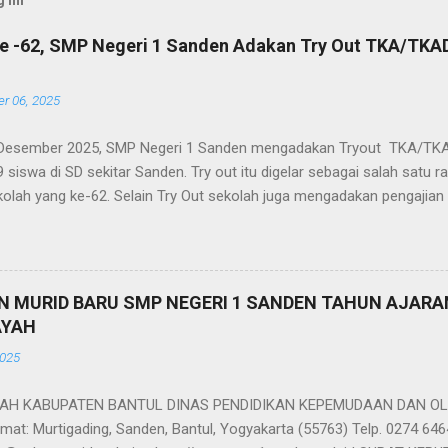
 ini
e -62, SMP Negeri 1 Sanden Adakan Try Out TKA/TKA
r 06, 2025
 Desember 2025, SMP Negeri 1 Sanden mengadakan Tryout TKA/TKA
49 siswa di SD sekitar Sanden. Try out itu digelar sebagai salah satu 
kolah yang ke-62. Selain Try Out sekolah juga mengadakan pengajian
nggalangan dana untuk korban banjir, bakti sosial di Panti Asuhan, p
alah Grebek Sampah di Pantai Gua Cemara. Sebagai rangkaian ulang t
n 3 Mata Pelajaran TKA/TKAD, yaitu Bahasa Indonesia, matematika, d
agai ajang latihan bagi para siswa SD dalam menghadapi TKA/TKAD. A
MURID BARU SMP NEGERI 1 SANDEN TAHUN AJARAN
erjuang selama 120 menit dan dikoreksi panitia. Hasilnya sebagai be
AYAH
aliluna Adzkiya Rafani dari SDIT Assalam Sanden, juara kedua Gendi
2025
an juara ketiga adalah Salsabila Mufida dari SD Piring Sanden. Mereka
H KABUPATEN BANTUL DINAS PENDIDIKAN KEPEMUDAAN DAN OL
at: Murtigading, Sanden, Bantul, Yogyakarta (55763) Telp. 0274 646