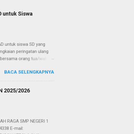
D untuk Siswa
D untuk siswa SD yang
rangkaian peringatan ulang
 bersama orang tua/wali
entas seni, dan puncak
BACA SELENGKAPNYA
ahun, Try Out tersebut
an IPA/ Saint. Try Out itu
khirnya setelah para
 2025/2026
rikut : Juara pertama
s Aqila dari SDIT Assalam
 bertiga berhak m...
AH RAGA SMP NEGERI 1
4338 E-mail: