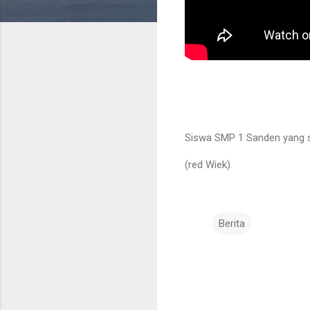
Siswa SMP 1 Sanden yang s
(red Wiek)
Berita
K
o
m