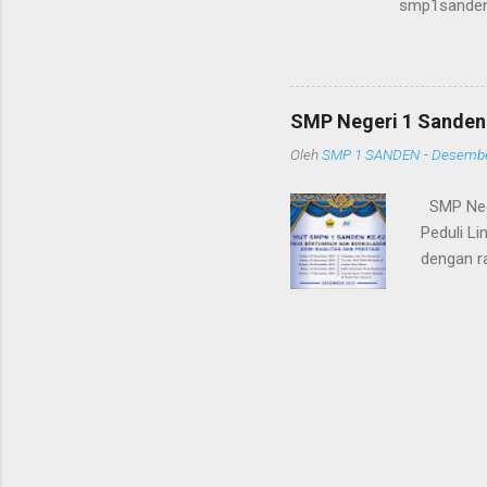
smp1sanden
NEGERI 1 S
Melalui Jalu
murid baru
Sanden memut
SMP Negeri 1 Sanden
Daftar calon
Oleh
SMP 1 SANDEN
-
Desembe
SMP Neger
Peduli L
dengan r
edukatif,
seluruh 
Perayaan.
memperku
Grebek S
dengan p
tersebut 