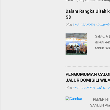
Postingan populer dari blog
Dalam Rangka Ultah k
SD
Oleh
SMP 1 SANDEN
-
Desembe
Sabtu, 6
diikuti 4
tahun se
murid, pe
acara ad
mengujika
juga seb
PENGUMUMAN CALON 
peserta b
JALUR DOMISILI WIL
adalah Kh
Oleh
SMP 1 SANDEN
-
Juli 01, 
Sanden, d
PEMERINTA
SANDEN Alam