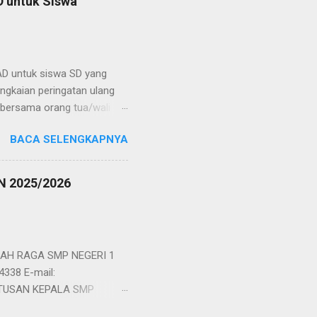
D untuk Siswa
D untuk siswa SD yang
rangkaian peringatan ulang
 bersama orang tua/wali
entas seni, dan puncak
BACA SELENGKAPNYA
ahun, Try Out tersebut
an IPA/ Saint. Try Out itu
khirnya setelah para
 2025/2026
rikut : Juara pertama
s Aqila dari SDIT Assalam
 bertiga berhak m...
AH RAGA SMP NEGERI 1
4338 E-mail:
PUTUSAN KEPALA SMP
rid Baru yang Diterima