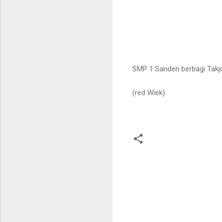
SMP 1 Sanden berbagi Takji
(red Wiek)
K
o
m
e
n