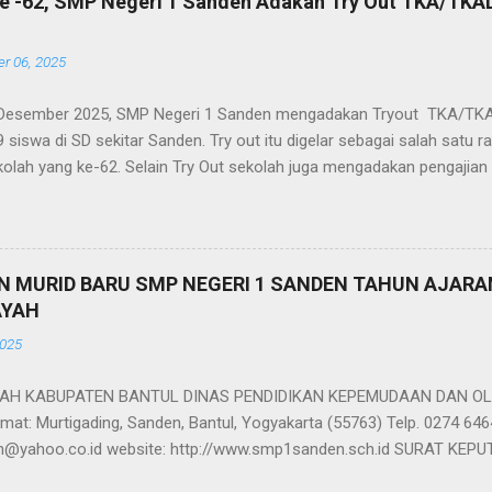
e -62, SMP Negeri 1 Sanden Adakan Try Out TKA/TKA
r 06, 2025
 Desember 2025, SMP Negeri 1 Sanden mengadakan Tryout TKA/TKA
49 siswa di SD sekitar Sanden. Try out itu digelar sebagai salah satu 
kolah yang ke-62. Selain Try Out sekolah juga mengadakan pengajian
nggalangan dana untuk korban banjir, bakti sosial di Panti Asuhan, p
alah Grebek Sampah di Pantai Gua Cemara. Sebagai rangkaian ulang t
n 3 Mata Pelajaran TKA/TKAD, yaitu Bahasa Indonesia, matematika, d
agai ajang latihan bagi para siswa SD dalam menghadapi TKA/TKAD. A
MURID BARU SMP NEGERI 1 SANDEN TAHUN AJARAN
erjuang selama 120 menit dan dikoreksi panitia. Hasilnya sebagai be
AYAH
aliluna Adzkiya Rafani dari SDIT Assalam Sanden, juara kedua Gendi
2025
an juara ketiga adalah Salsabila Mufida dari SD Piring Sanden. Mereka
H KABUPATEN BANTUL DINAS PENDIDIKAN KEPEMUDAAN DAN OL
at: Murtigading, Sanden, Bantul, Yogyakarta (55763) Telp. 0274 646
@yahoo.co.id website: http://www.smp1sanden.sch.id SURAT KE
ANDEN Nomor : 421.3 / 287 / 2025 Tentang Pengumuman Calon Mu