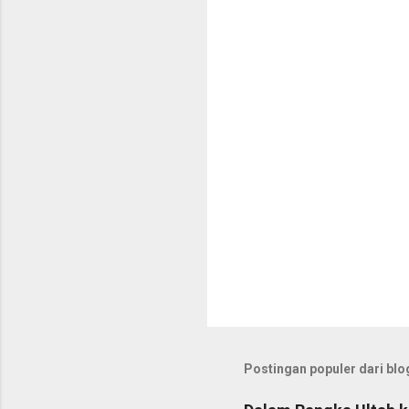
t
a
r
Postingan populer dari blog