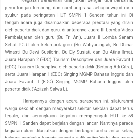
Kegiatan sarasehan dilanjutkan dengan doa bersama,
pemotongan tumpeng, dan sambung rasa sebagai wujud rasa
syukur pada peringatan HUT SMPN 1 Sanden tahun ini. Di
tengah acara juga disampaikan beberapa prestasi yang diraih
oleh peserta didik dan guru, di antaranya Juara III Lomba Video
Pembelajaran oleh guru (Bu Tri Ani), Juara II Lomba Senam
Sehat PGRI oleh kelompok guru (Bu Wahyuningsih, Bu Dhinar
Winasti, Bu Dewi Susilorini, Bu Ely Susiati, dan Bu Atina Ilma),
Juara Harapan 2 (EDC) Tourism Descriptive dan Juara Favorit I
(EDC) Tourism Descriptive oleh peserta didik (Bintang Adi Citra),
serta Juara Harapan I (EDC) Singing MGMP Bahasa Inggris dan
Juara Favorit II (EDC) Singing MGMP Bahasa Inggris oleh
peserta didik (‘Aziizah Salwa L).
Harapannya dengan acara sarasehan ini, silaturahmi
warga sekolah dengan masyarakat sekitar sekolah dapat terus
terjalin, dan serangkaian kegiatan memperingati HUT ke-58
SMPN 1 Sanden dapat berjalan dengan lancar. Nantinya parade
kegiatan akan dilanjutkan dengan berbagai lomba antar kelas,
baksos sembako kepada peserta didik yatim/piatu dan warga