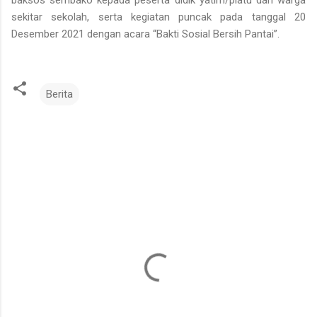
sekitar sekolah, serta kegiatan puncak pada tanggal 20
Desember 2021 dengan acara “Bakti Sosial Bersih Pantai”.
Berita
K
o
m
e
n
t
a
r